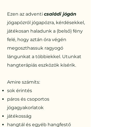
Ezen az adventi
családi jógán
jógapózról jógapózra, kérdésekkel,
játékosan haladunk a (belső) fény
felé, hogy aztán óra végén
megoszthassuk ragyogó
lángunkat a többiekkel. Utunkat
hangterápiás eszközök kísérik.
Amire számíts:
sok érintés
páros és csoportos
jógagyakorlatok
játékosság
hangtál és egyéb hangfestő