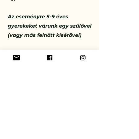
Az eseményre 5-9 éves
gyerekeket várunk egy szülővel
(vagy más felnőtt kísérővel)
Részvételi díj: 7000 Ft
Kiss Ágnes: Gyógypedagógus
vagyok, főállásomat tekintve
halmozottan sérült gyerekekkel
foglalkozom. A jóga kb. 6 éve foglal
el kiemelkedő helyet az
életemben. Létfontosságúnak
tartom, hogy egy biztonságos
légkört teremtve a gyerekek