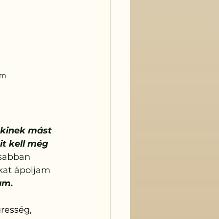
em
kinek mást 
t kell még 
sabban 
okat ápoljam 
am.
resség, 