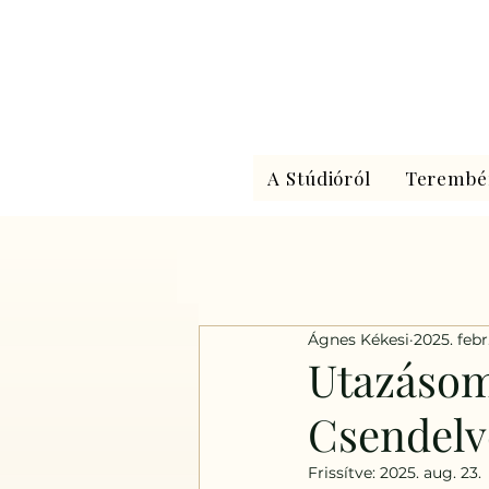
A Stúdióról
Terembé
Ágnes Kékesi
2025. febr.
Utazásom 
Csendelv
Frissítve:
2025. aug. 23.