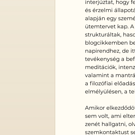
interjúztat, hogy 
és érzelmi állapot
alapján egy szemé
ütemtervet kap. A
strukturáltak, has
blogcikkemben be
napirendhez, de i
tevékenység a befel
meditációk, intenz
valamint a mantrá
a filozófiai előad
elmélyülésen, a tel
Amikor elkezdődöt
sem volt, ami elte
zenét hallgatni, o
szemkontaktust se