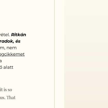
tel. 
Ritkán 
radok, és 
om, nem 
logcikkemet
a 
 alatt 
 is so 
 us. That 