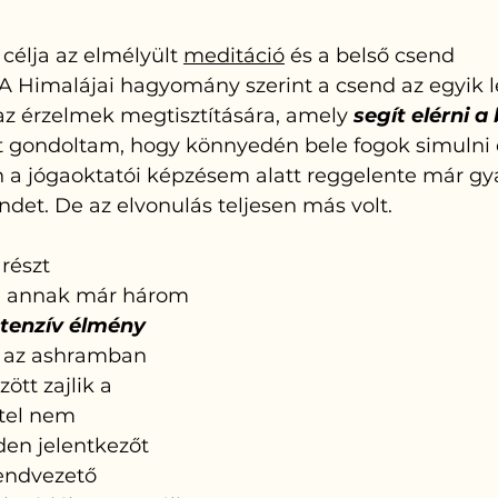
 
célja az elmélyült 
meditáció
 és a belső csend 
A Himalájai hagyomány szerint a csend az egyik 
az érzelmek megtisztítására, amely 
segít elérni a
zt gondoltam, hogy könnyedén bele fogok simulni 
n a jógaoktatói képzésem alatt reggelente már gy
det. De az elvonulás teljesen más volt.
részt 
, annak már három 
ntenzív élmény
t az ashramban 
ött zajlik a 
tel nem 
en jelentkezőt 
endvezető 