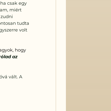
ha csak egy 
am, miért 
zudni 
ntosan tudta 
yszerre volt 
agyok, hogy 
rólad az 
vá vált. A 