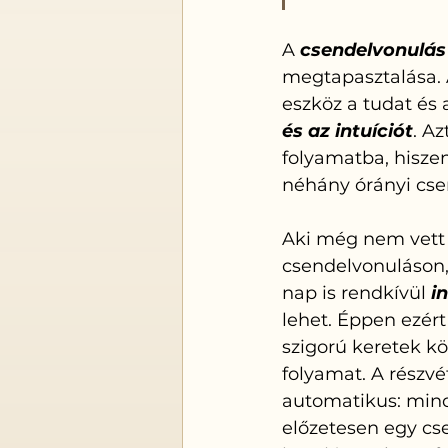
A 
csendelvonulás
megtapasztalása. 
eszköz a tudat és 
és az intuíciót
. A
folyamatba, hisze
néhány órányi csen
Aki még nem vett 
csendelvonuláson
nap is rendkívül 
i
lehet. Éppen ezér
szigorú keretek köz
folyamat. A részvé
automatikus: mind
előzetesen egy cs