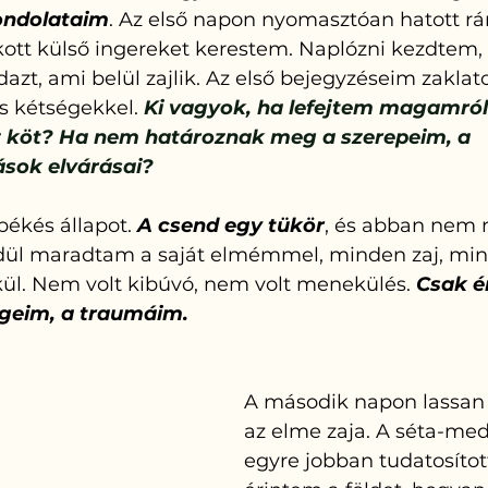
ondolataim
. Az első napon nyomasztóan hatott rá
ott külső ingereket kerestem. Naplózni kezdtem,
zt, ami belül zajlik. Az első bejegyzéseim zaklato
s kétségekkel. 
Ki vagyok, ha lefejtem magamról
z köt? Ha nem határoznak meg a szerepeim, a 
sok elvárásai?
ékés állapot.
 A csend egy tükör
, és abban nem 
dül maradtam a saját elmémmel, minden zaj, mind
kül. Nem volt kibúvó, nem volt menekülés. 
Csak é
égeim, a traumáim.
A második napon lassan c
az elme zaja. A séta-medi
egyre jobban tudatosíto