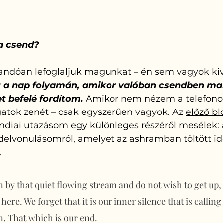
a csend?
landóan lefoglaljuk magunkat – én sem vagyok kivé
at a nap folyamán, amikor valóban csendben ma
t befelé fordítom.
 Amikor nem nézem a telefon
gatok zenét – csak egyszerűen vagyok. Az 
előző b
indiai utazásom egy különleges részéről mesélek: 
lvonulásomról, amelyet az ashramban töltött idő
 
by that quiet flowing stream and do not wish to get up, it
here. We forget that it is our inner silence that is calling
n. That which is our end.