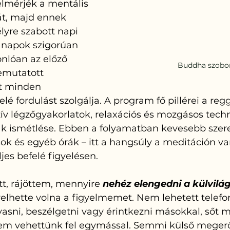
felmérjék a mentális 
át, majd ennek 
lyre szabott napi 
 napok szigorúan 
onlóan az előző 
Buddha szobo
mutatott 
tt minden 
é fordulást szolgálja. A program fő pillérei a regge
ív légzőgyakorlatok, relaxációs és mozgásos techn
k ismétlése. Ebben a folyamatban kevesebb szer
ások és egyéb órák – itt a hangsúly a meditáción va
jes befelé figyelésen.
t, rájöttem, mennyire 
nehéz elengedni a külvilá
relhette volna a figyelmemet. Nem lehetett telefon
lvasni, beszélgetni vagy érintkezni másokkal, sőt 
m vehettünk fel egymással. Semmi külső megerős