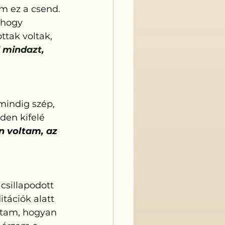
m ez a csend. 
 hogy 
ttak voltak, 
 mindazt, 
mindig szép, 
en kifelé 
n voltam, az 
sillapodott 
tációk alatt 
ttam, hogyan 