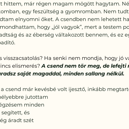
azt hittem, már régen magam mögött hagytam. Né
orkomban, egy feszültség a gyomromban. Nem tudt
dtam elnyomni őket. A csendben nem lehetett ha
ndhattam, hogy „jól vagyok”, mert a testem po
radtság és az éberség váltakozott bennem, és ez eg
badító.
cs visszacsatolás? Ha senki nem mondja, hogy jó v
incs elismerés? 
A csend nem tör meg, de lefejti 
aradsz saját magaddal, minden sallang nélkül.
 csend már kevésbé volt ijesztő, inkább megtartó
élyebbre jutottam 
égzésem minden 
egített, és 
ég áradt szét 