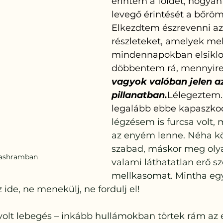
érintem a földet, hogyan
levegő érintését a bőröm
Elkezdtem észrevenni az
részleteket, amelyek mell
mindennapokban elsiklo
döbbentem rá, mennyire
vagyok valóban jelen az
pillanatban.
Lélegeztem.
legalább ebbe kapaszkod
légzésem is furcsa volt,
az enyém lenne. Néha k
szabad, máskor meg oly
 ashramban
valami láthatatlan erő sz
mellkasomat. Mintha egy
ide, ne menekülj, ne fordulj el! 
olt lebegés – inkább hullámokban törtek rám az 