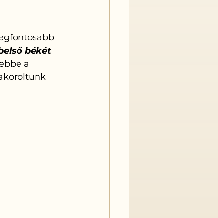
legfontosabb 
 belső békét 
ebbe a 
akoroltunk 