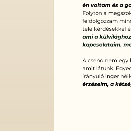
én voltam és a g
Folyton a megszok
feldolgozzam minda
tele kérdésekkel é
ami a külvilágho
kapcsolataim, má
A csend nem egy b
amit látunk. Egye
irányuló inger nél
érzéseim, a kéts