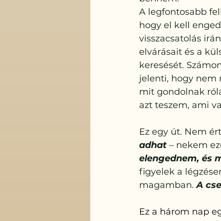
A legfontosabb fel
hogy el kell enge
visszacsatolás irá
elvárásait és a kü
keresését. Számom
jelenti, hogy nem 
mit gondolnak ró
azt teszem, ami v
Ez egy út. Nem ért
adhat
 – nekem eze
elengednem, és mi
figyelek a légzése
magamban. 
A cs
Ez a három nap eg