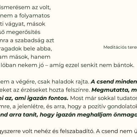
ismerésem az volt, 
dnem a folyamatos 
nti vágyat, mások 
lső megerősítés 
ra a szabadság azt 
Meditációs ter
ragadok bele abba, 
lam mások, hanem 
alóban nekem jó – amíg ezzel senkit nem bántok.
em a végére, csak haladok rajta. 
A csend minden
ket az érzéseket hozta felszínre. 
Megmutatta, mi
 az, ami igazán fontos. 
Most már sokkal tudato
mre, a jelenlétre, és arra, hogy a pozitív gondolat
end arra tanít, hogy igazán meghalljam önmag
yszerre volt nehéz és felszabadító. A csend nem ü