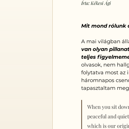
Írta: Kékesi Ági
Mit mond rólunk 
A mai világban ál
van olyan pillan
teljes figyelmeme
olvasok, nem hall
folytatva most az 
háromnapos csende
tapasztaltam meg.
When you sit down 
peaceful and quiet 
which is our origi