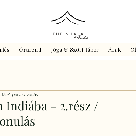
rlés
Órarend
Jóga & Szörf tábor
Árak
O
 15.
4 perc olvasás
Indiába - 2.rész /
onulás