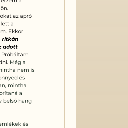
 érzem a 
ön. 
okat az apró 
ett a 
m. Ekkor 
 
ritkán 
 adott 
 Próbáltam 
ni. 
Még a 
 mintha nem is 
önnyed és 
an, mintha 
orítaná a 
 belső hang 
emlékek és 