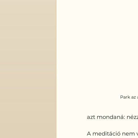
Park az
azt mondaná: nézz 
A meditáció nem v