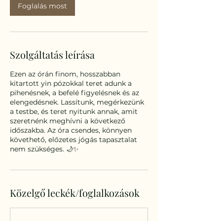
Foglalás most
Szolgáltatás leírása
Ezen az órán finom, hosszabban
kitartott yin pózokkal teret adunk a
pihenésnek, a befelé figyelésnek és az
elengedésnek. Lassítunk, megérkezünk
a testbe, és teret nyitunk annak, amit
szeretnénk meghívni a következő
időszakba. Az óra csendes, könnyen
követhető, előzetes jógás tapasztalat
nem szükséges. 🌙✨
Közelgő leckék/foglalkozások