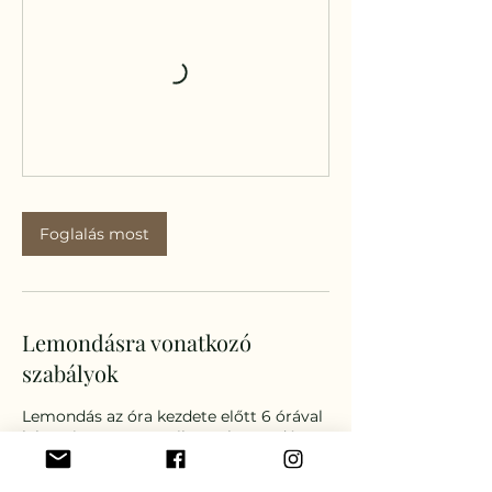
Foglalás most
Lemondásra vonatkozó
szabályok
Lemondás az óra kezdete előtt 6 órával
lehetséges. Amennyiben a lemondás
nem történik meg az előre
meghatározott időn belül, rendszerünk