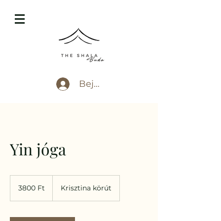
Bejelentkezés
Yin jóga
3800
magyar
3800 Ft
Krisztina körút
forint