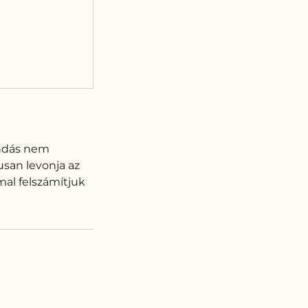
ondás nem
san levonja az
mal felszámítjuk