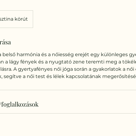
sztina körút
írása
 belső harmónia és a nőiesség erejét egy különleges gy
rán a lágy fények és a nyugtató zene teremti meg a töké
azulásra. A gyertyafényes női jóga során a gyakorlatok a nő
, segítve a női test és lélek kapcsolatának megerősítésé
/foglalkozások