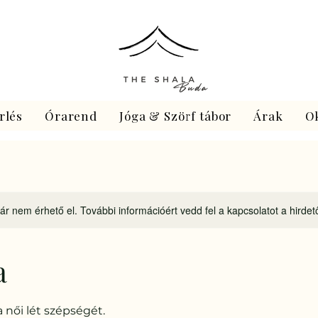
rlés
Órarend
Jóga & Szörf tábor
Árak
O
ár nem érhető el. További információért vedd fel a kapcsolatot a hirdet
a
 női lét szépségét.