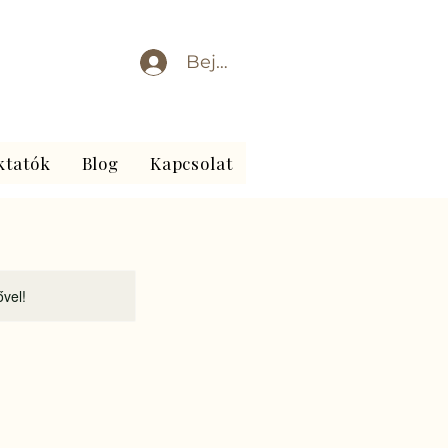
Bejelentkezés
ktatók
Blog
Kapcsolat
ővel!