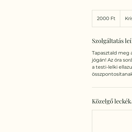
2000
magyar
2000 Ft
Kri
forint
Szolgáltatás le
Tapasztald meg a
jógán! Az óra so
a testi-lelki ell
összpontosítanak
Közelgő leckék