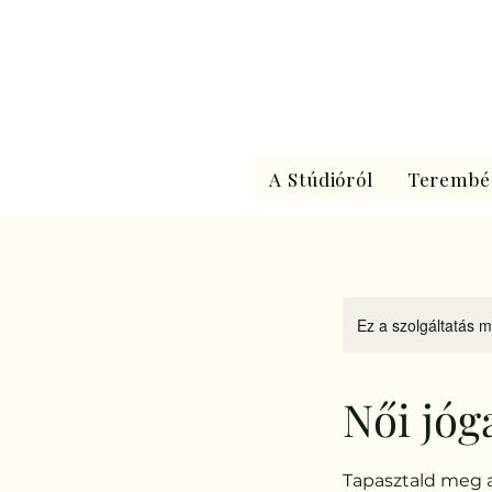
A Stúdióról
Terembé
Ez a szolgáltatás m
Női jóg
Tapasztald meg a