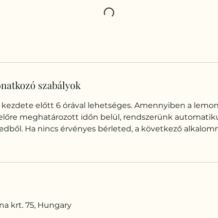
natkozó szabályok
 kezdete előtt 6 órával lehetséges. Amennyiben a lem
előre meghatározott időn belül, rendszerünk automatiku
tedből. Ha nincs érvényes bérleted, a következő alkalom
na krt. 75, Hungary