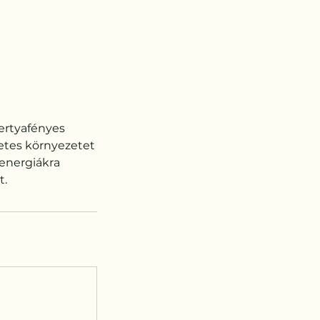
ertyafényes
letes környezetet
i energiákra
t.