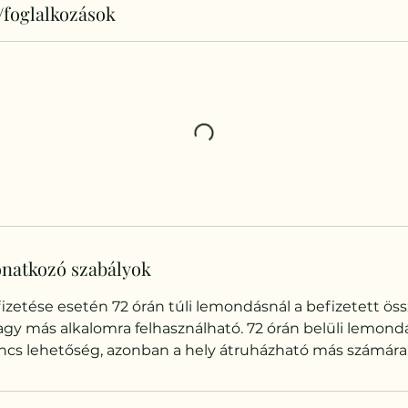
/foglalkozások
natkozó szabályok
izetése esetén 72 órán túli lemondásnál a befizetett ös
vagy más alkalomra felhasználható. 72 órán belüli lemond
nincs lehetőség, azonban a hely átruházható más számára