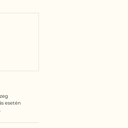
szeg
ás esetén
.