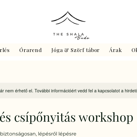
rlés
Órarend
Jóga & Szörf tábor
Árak
O
ár nem érhető el. További információért vedd fel a kapcsolatot a hirdet
és csípőnyitás workshop
 biztonságosan, lépésről lépésre