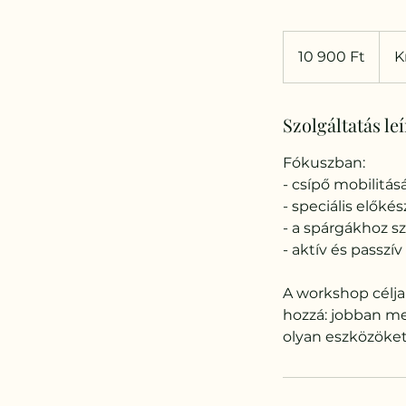
10 900
magyar
10 900 Ft
K
forint
Szolgáltatás le
Fókuszban:
- csípő mobilitás
- speciális előké
- a spárgákhoz s
- aktív és passzí
A workshop célja
hozzá: jobban me
olyan eszközöket 