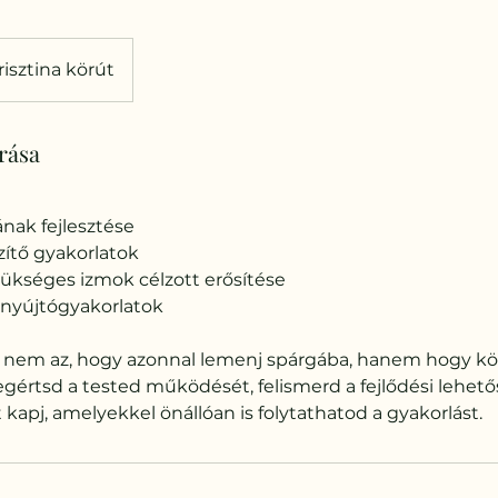
risztina körút
írása
ának fejlesztése
szítő gyakorlatok
zükséges izmok célzott erősítése
v nyújtógyakorlatok
 nem az, hogy azonnal lemenj spárgába, hanem hogy kö
gértsd a tested működését, felismerd a fejlődési lehet
kapj, amelyekkel önállóan is folytathatod a gyakorlást.