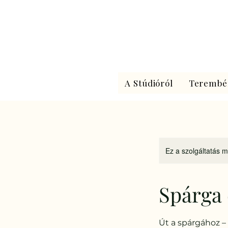
A Stúdióról
Terembé
Ez a szolgáltatás m
Spárga 
Út a spárgához –