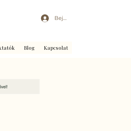
Bejelentkezés
ktatók
Blog
Kapcsolat
ővel!