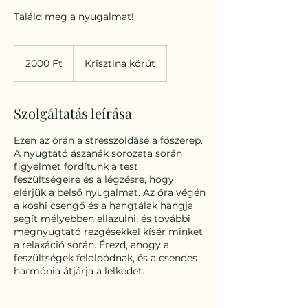
Találd meg a nyugalmat!
2000
magyar
2000 Ft
Krisztina körút
forint
Szolgáltatás leírása
Ezen az órán a stresszoldásé a főszerep.
A nyugtató ászanák sorozata során
figyelmet fordítunk a test
feszültségeire és a légzésre, hogy
elérjük a belső nyugalmat. Az óra végén
a koshi csengő és a hangtálak hangja
segít mélyebben ellazulni, és további
megnyugtató rezgésekkel kísér minket
a relaxáció során. Érezd, ahogy a
feszültségek feloldódnak, és a csendes
harmónia átjárja a lelkedet.