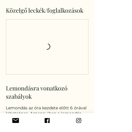
Közelgő leckék/foglalkozások
Lemondásra vonatkozó
szabályok
Lemondás az óra kezdete előtt 6 órával
lehetséges. Amennyiben a lemondás
nem történik meg az előre
meghatározott időn belül, rendszerünk
automatikusan levonja az alkalmat a